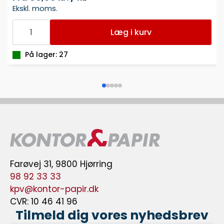
Ekskl. moms.
PALLEFILM
45
Læg i kurv
CM
X
300
På lager: 27
M
KLAR
20
MY
antal
Farøvej 31, 9800 Hjørring
98 92 33 33
kpv@kontor-papir.dk
CVR: 10 46 41 96
Tilmeld dig vores nyhedsbrev