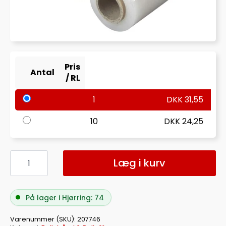
Pris
Antal
/ RL
1
DKK
31,55
10
DKK
24,25
BANDEROLEFILM
MINI
Læg i kurv
100X0,020MM
150M
antal
På lager i Hjørring: 74
Varenummer (SKU):
207746