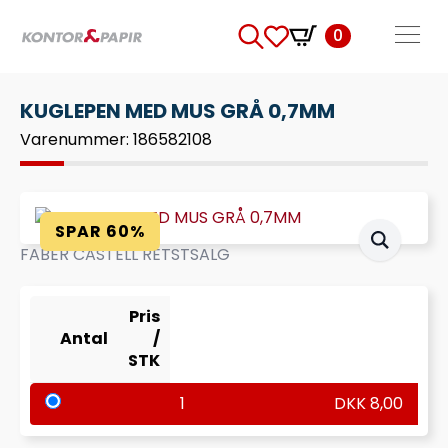
0
Search
for:
KUGLEPEN MED MUS GRÅ 0,7MM
Varenummer: 186582108
SPAR 60%
FABER CASTELL RETSTSALG
Pris
Antal
/
STK
1
DKK
8,00