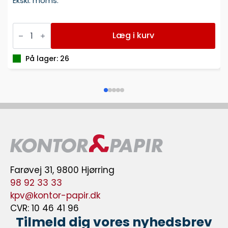
Ekskl. moms.
KUGLEPEN
PILOT
Læg i kurv
BP-
S
RØD
På lager: 26
FINE
antal
Farøvej 31, 9800 Hjørring
98 92 33 33
kpv@kontor-papir.dk
CVR: 10 46 41 96
Tilmeld dig vores nyhedsbrev