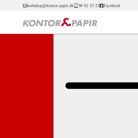
webshop@kontor-papir.dk
98 92 33 33
Facebook
Webshop
Hobbyartikler
Acrylfarve
ACRYLFARVE 500 ML HVI