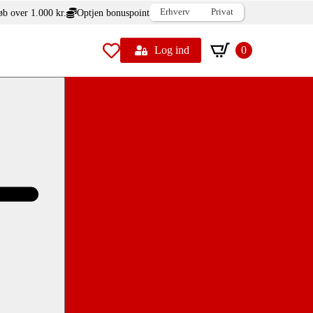
Erhverv
Privat
øb over 1.000 kr.
Optjen bonuspoint
Log ind
0