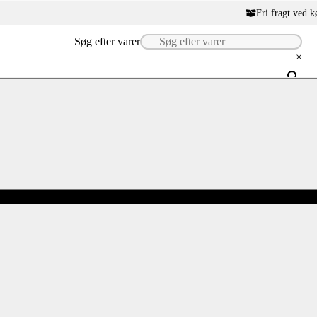
Fri fragt ved k
Søg efter varer
×
D
ACRYLFARVE 500 ML HVID
Varenummer: 808202
FANTASY COLOR