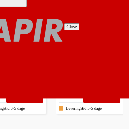
Close
ARVE 500 ML PINK
ACRYLFARVE 500 ML
PRIMÆR GUL
. / FL
49,95 kr. / FL
ms.
Inkl. moms.
Ekskl. moms.
Inkl. moms.
ARVE
ACRYLFARVE
Læg i kurv
500
Læg i kurv
ML
PRIMÆR
ngstid 3-5 dage
Leveringstid 3-5 dage
GUL
antal