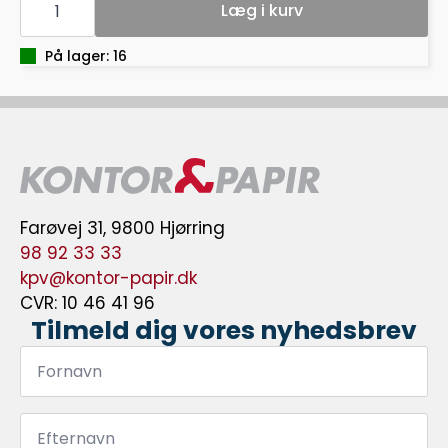
A5
Læg i kurv
DOBBELT
SORT
antal
På lager: 16
Farøvej 31, 9800 Hjørring
98 92 33 33
kpv@kontor-papir.dk
CVR: 10 46 41 96
Tilmeld dig vores nyhedsbrev
Fornavn
*
Efternavn
*