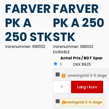
FARVER
FARVER
PK A
PK A 250
250 STK
STK
Varenummer: 690102
Varenummer: 690102
DURABLE
Antal
Pris / BDT
Spar
1
DKK
89,15
Leveringstid 3-5 dage
ARKIV
FLEXI
Læg i kurv
HÆFTER
ASS.
FARVER
PK
Leveringstid 3-5 dage
A