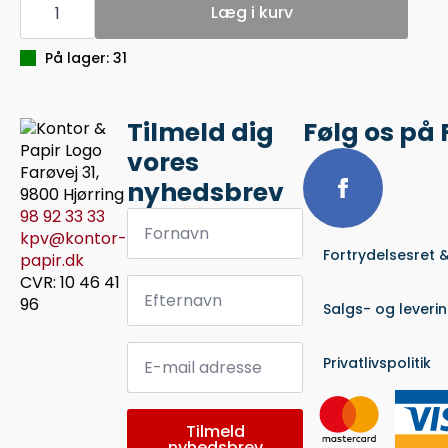
A4
Læg i kurv
DOBBELT
BLÅ
antal
På lager: 31
Tilmeld dig
Følg os på
vores
Farøvej 31,
nyhedsbrev
9800 Hjørring
Fornavn
98 92 33 33
*
kpv@kontor-
Fortrydelsesret 
papir.dk
Efternavn
CVR: 10 46 41
*
96
Salgs- og leveri
Email
*
Privatlivspolitik
Tilmeld
nyhedsbrev