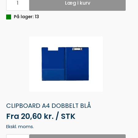
A4
Læg i kurv
DOBBELT
RØD
antal
På lager: 13
CLIPBOARD A4 DOBBELT BLÅ
Fra
20,60 kr. / STK
Ekskl. moms.
CLIPBOARD