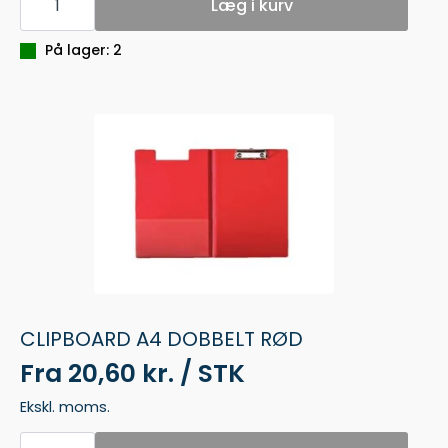
POST
Læg i kurv
IT
INDEX
FANER
På lager: 2
670-
5
I
PAPIR
antal
CLIPBOARD A4 DOBBELT RØD
Fra
20,60 kr. / STK
Ekskl. moms.
CLIPBOARD