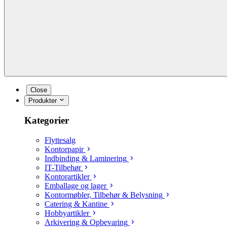
Close
Produkter
Kategorier
Flyttesalg
Kontorpapir
Indbinding & Laminering
IT-Tilbehør
Kontorartikler
Emballage og lager
Kontormøbler, Tilbehør & Belysning
Catering & Kantine
Hobbyartikler
Arkivering & Opbevaring