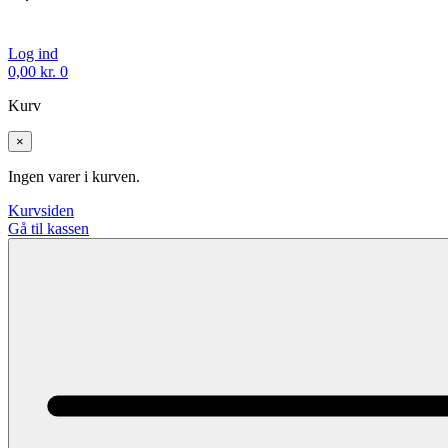
Log ind
0,00
kr.
0
Kurv
×
Ingen varer i kurven.
Kurvsiden
Gå til kassen