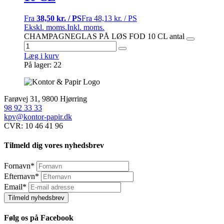
Fra
38,50 kr. / PS
Fra
48,13 kr. / PS
Ekskl. moms.
Inkl. moms.
CHAMPAGNEGLAS PÅ LØS FOD 10 CL antal
Læg i kurv
På lager: 22
Farøvej 31, 9800 Hjørring
98 92 33 33
kpv@kontor-papir.dk
CVR: 10 46 41 96
Tilmeld dig vores nyhedsbrev
Fornavn
*
Efternavn
*
Email
*
Tilmeld nyhedsbrev
Følg os på Facebook