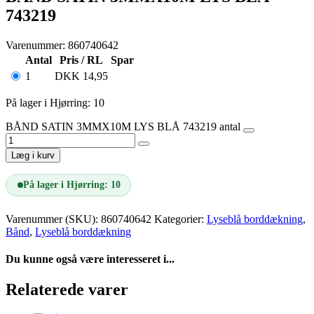
743219
Varenummer: 860740642
Antal
Pris / RL
Spar
1
DKK
14,95
På lager i Hjørring: 10
BÅND SATIN 3MMX10M LYS BLÅ 743219 antal
Læg i kurv
På lager i Hjørring: 10
Varenummer (SKU):
860740642
Kategorier:
Lyseblå borddækning
,
Bånd
,
Lyseblå borddækning
Du kunne også være interesseret i...
Relaterede varer