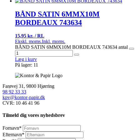
BÅND SATIN 6MMX10M
BORDEAUX 743634
15,95 kr. / RL
Ekskl. moms.
Inkl. moms.
BÅND SATIN 6MMX10M BORDEAUX 743634 antal
Læg i kurv
På lager: 11
Farøvej 31, 9800 Hjørring
98 92 33 33
kpv@kontor-papir.dk
CVR: 10 46 41 96
Tilmeld dig vores nyhedsbrev
Fornavn
*
Efternavn
*