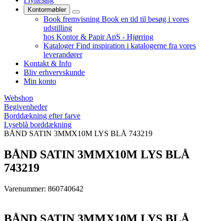
Kontormøbler
Book fremvisning
Book en tid til besøg i vores
udstilling
hos Kontor & Papir ApS - Hjørring
Kataloger
Find inspiration i katalogerne fra vores
leverandører
Kontakt & Info
Bliv erhvervskunde
Min konto
Webshop
Begivenheder
Borddækning efter farve
Lyseblå borddækning
BÅND SATIN 3MMX10M LYS BLÅ 743219
BÅND SATIN 3MMX10M LYS BLÅ
743219
Varenummer: 860740642
BÅND SATIN 3MMX10M LYS BLÅ