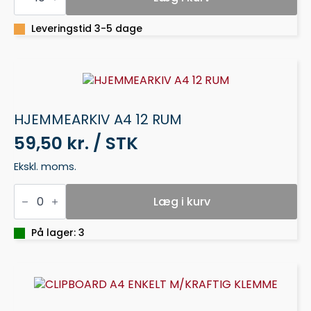
PP
SORT
8
Leveringstid 3-5 dage
FANER
antal
HJEMMEARKIV A4 12 RUM
59,50 kr. / STK
Ekskl. moms.
HJEMMEARKIV
A4
Læg i kurv
12
RUM
antal
På lager: 3