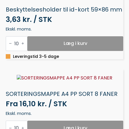
Beskyttelsesholder til id-kort 59×86 mm
3,63 kr. / STK
Ekskl. moms.
Beskyttelsesholder
til
Læg i kurv
id-
kort
59x86
Leveringstid 3-5 dage
mm
antal
SORTERINGSMAPPE A4 PP SORT 8 FANER
Fra
16,10 kr. / STK
Ekskl. moms.
SORTERINGSMAPPE
A4
Læg i kurv