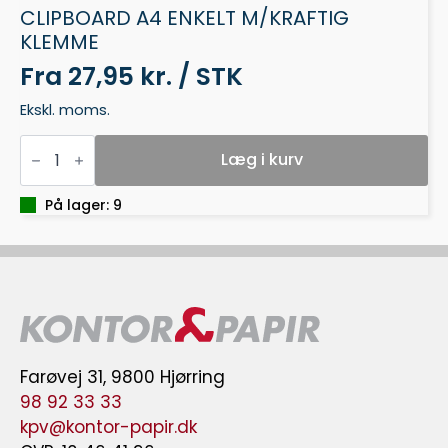
CLIPBOARD A4 ENKELT M/KRAFTIG
KLEMME
Fra
27,95 kr. / STK
Ekskl. moms.
CLIPBOARD
A4
Læg i kurv
ENKELT
M/KRAFTIG
KLEMME
På lager: 9
antal
Farøvej 31, 9800 Hjørring
98 92 33 33
kpv@kontor-papir.dk