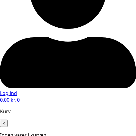
Log ind
0,00
kr.
0
Kurv
×
Ingen varer i kurven.