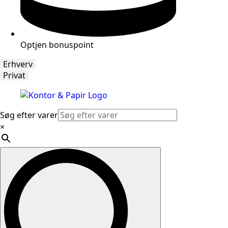
Optjen bonuspoint
Erhverv
Privat
Søg efter varer
×