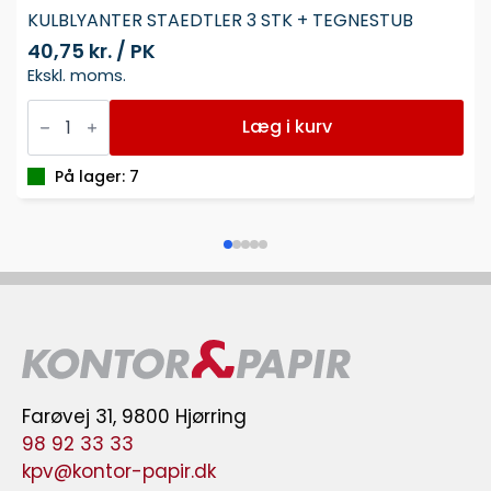
KULBLYANTER STAEDTLER 3 STK + TEGNESTUB
40,75 kr. / PK
Ekskl. moms.
KULBLYANTER
STAEDTLER
Læg i kurv
3
STK
+
På lager: 7
TEGNESTUB
antal
Farøvej 31, 9800 Hjørring
98 92 33 33
kpv@kontor-papir.dk