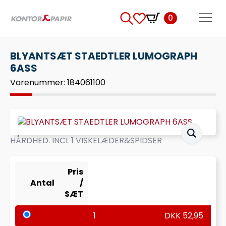
0
Search
for:
BLYANTSÆT STAEDTLER LUMOGRAPH
6ASS
Varenummer: 184061100
HÅRDHED. INCL 1 VISKELÆDER&SPIDSER
Pris
Antal
/
SÆT
1
DKK
52,95