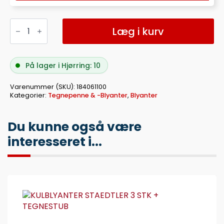
BLYANTSÆT
STAEDTLER
Læg i kurv
LUMOGRAPH
6ASS
antal
På lager i Hjørring: 10
Varenummer (SKU):
184061100
Kategorier:
Tegnepenne & -Blyanter
,
Blyanter
Du kunne også være
interesseret i...