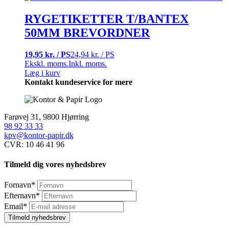
RYGETIKETTER T/BANTEX
50MM BREVORDNER
19,95 kr. / PS
24,94 kr. / PS
Ekskl. moms.
Inkl. moms.
Læg i kurv
Kontakt kundeservice for mere
Farøvej 31, 9800 Hjørring
98 92 33 33
kpv@kontor-papir.dk
CVR: 10 46 41 96
Tilmeld dig vores nyhedsbrev
Fornavn
*
Efternavn
*
Email
*
Tilmeld nyhedsbrev