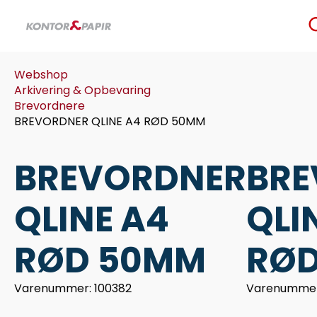
Se
for
Webshop
Arkivering & Opbevaring
Brevordnere
BREVORDNER QLINE A4 RØD 50MM
BREVORDNER
BRE
QLINE A4
QLI
RØD 50MM
RØ
Varenummer: 100382
Varenummer