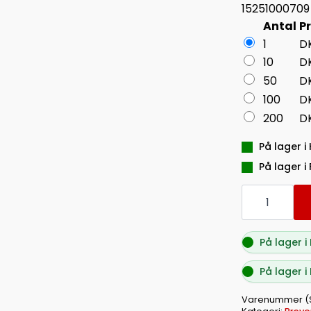
15251000709
Antal
Pr
1
D
10
D
50
D
100
D
200
D
På lager i 
På lager i
BREVORDNE
QLINE
A4
RØD
50MM
På lager i 
antal
På lager i
Varenummer (