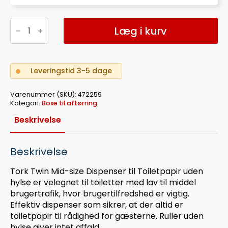
DISPENSER
TORK
Læg i kurv
OPTISERVE
T7
antal
Leveringstid 3-5 dage
Varenummer (SKU):
472259
Kategori:
Boxe til aftørring
Beskrivelse
Beskrivelse
Tork Twin Mid-size Dispenser til Toiletpapir uden
hylse er velegnet til toiletter med lav til middel
brugertrafik, hvor brugertilfredshed er vigtig.
Effektiv dispenser som sikrer, at der altid er
toiletpapir til rådighed for gæsterne. Ruller uden
hylse giver intet affald