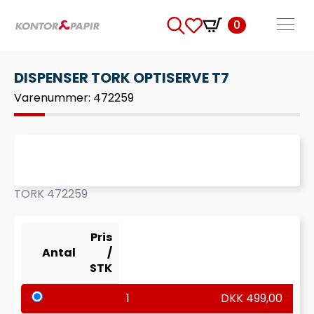
0
Search
for:
DISPENSER TORK OPTISERVE T7
Varenummer: 472259
TORK 472259
Pris
Antal
/
STK
1
DKK
499,00