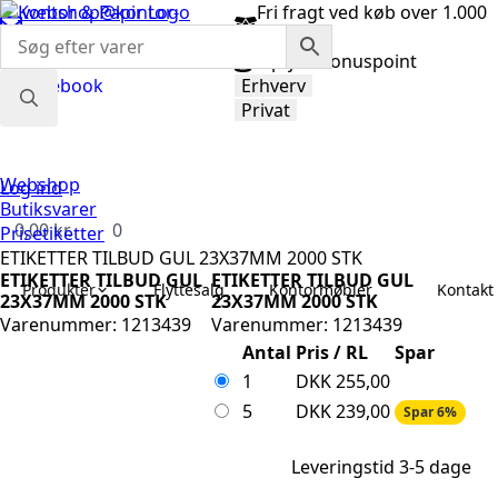
webshop@kontor-
Fri fragt ved køb over 1.000
papir.dk
kr.
98 92 33 33
Optjen bonuspoint
Facebook
Erhverv
Privat
Search
for:
Webshop
Log ind
Butiksvarer
0,00
kr.
0
Prisetiketter
ETIKETTER TILBUD GUL 23X37MM 2000 STK
ETIKETTER TILBUD GUL
ETIKETTER TILBUD GUL
Produkter
Flyttesalg
Kontormøbler
Kontakt 
23X37MM 2000 STK
23X37MM 2000 STK
Varenummer: 1213439
Varenummer: 1213439
Antal
Pris / RL
Spar
1
DKK
255,00
5
DKK
239,00
Spar 6%
Leveringstid 3-5 dage