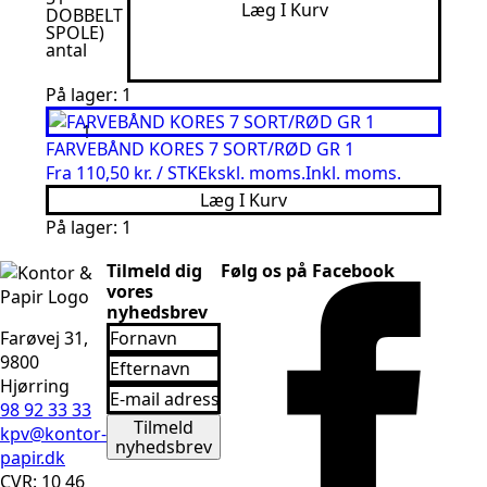
Læg I Kurv
DOBBELT
SPOLE)
antal
På lager: 1
FARVEBÅND KORES 7 SORT/RØD GR 1
Fra
110,50 kr. / STK
Ekskl. moms.
Inkl. moms.
Læg I Kurv
På lager: 1
Tilmeld dig
Følg os på Facebook
vores
nyhedsbrev
Fornavn
Farøvej 31,
*
Efternavn
9800
*
Hjørring
Email
*
98 92 33 33
Tilmeld
kpv@kontor-
nyhedsbrev
papir.dk
CVR: 10 46