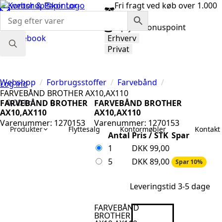
webshop@kontor-
Fri fragt ved køb over 1.000
papir.dk
kr.
98 92 33 33
Optjen bonuspoint
Facebook
Erhverv
Privat
Search
for:
Webshop
Forbrugsstoffer
Farvebånd
Log ind
FARVEBÅND BROTHER AX10,AX110
0,00
kr.
0
FARVEBÅND BROTHER
FARVEBÅND BROTHER
AX10,AX110
AX10,AX110
Varenummer: 1270153
Varenummer: 1270153
Produkter
Flyttesalg
Kontormøbler
Kontakt 
Antal
Pris / STK
Spar
1
DKK
99,00
5
DKK
89,00
Spar 10%
Leveringstid 3-5 dage
FARVEBÅND
BROTHER