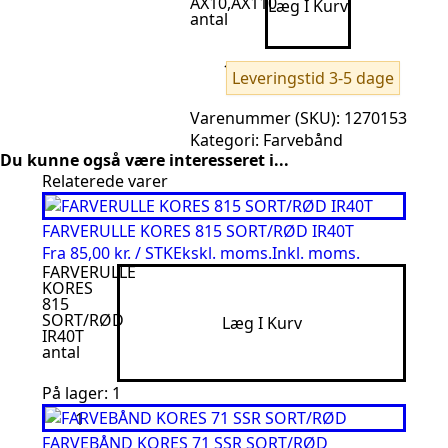
AX10,AX110
Læg I Kurv
antal
Leveringstid 3-5 dage
Varenummer (SKU):
1270153
Kategori:
Farvebånd
Du kunne også være interesseret i...
Relaterede varer
FARVERULLE KORES 815 SORT/RØD IR40T
Fra
85,00 kr. / STK
Ekskl. moms.
Inkl. moms.
FARVERULLE
KORES
815
SORT/RØD
Læg I Kurv
IR40T
antal
På lager: 1
FARVEBÅND KORES 71 SSR SORT/RØD