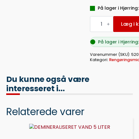
På lager i Hjørring:
FILTERSALT
FINT
Læg i k
2
KG
antal
På lager i Hjørring:
Varenummer (SKU):
520
Kategori:
Rengøringsmid
Du kunne også være
interesseret i...
Relaterede varer