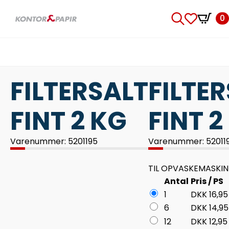
0
Search
for:
FILTERSALT
FILTE
FINT 2 KG
FINT 2
Varenummer: 5201195
Varenummer: 52011
TIL OPVASKEMASKIN
Antal
Pris / PS
1
DKK
16,95
6
DKK
14,95
12
DKK
12,95