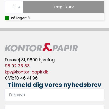
KLOR
MULTILINE
Læg i kurv
KLOR
SC
REN
På lager: 8
1
LITER
antal
Farøvej 31, 9800 Hjørring
98 92 33 33
kpv@kontor-papir.dk
CVR: 10 46 41 96
Tilmeld dig vores nyhedsbrev
Fornavn
*
Efternavn