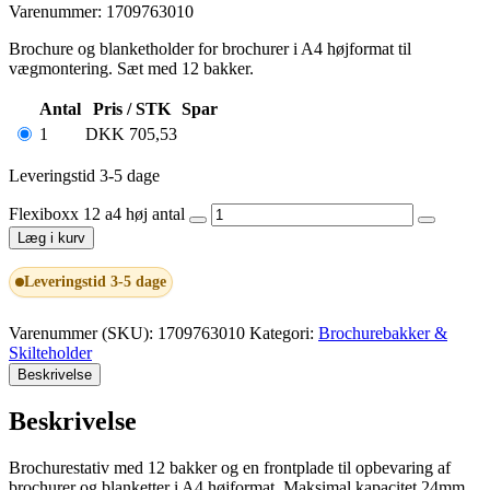
Varenummer: 1709763010
Brochure og blanketholder for brochurer i A4 højformat til
vægmontering. Sæt med 12 bakker.
Antal
Pris / STK
Spar
1
DKK
705,53
Leveringstid 3-5 dage
Flexiboxx 12 a4 høj antal
Læg i kurv
Leveringstid 3-5 dage
Varenummer (SKU):
1709763010
Kategori:
Brochurebakker &
Skilteholder
Beskrivelse
Beskrivelse
Brochurestativ med 12 bakker og en frontplade til opbevaring af
brochurer og blanketter i A4 højformat. Maksimal kapacitet 24mm