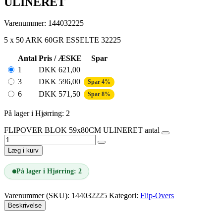
ULINERET
Varenummer: 144032225
5 x 50 ARK 60GR ESSELTE 32225
Antal
Pris / ÆSKE
Spar
1
DKK
621,00
3
DKK
596,00
Spar 4%
6
DKK
571,50
Spar 8%
På lager i Hjørring: 2
FLIPOVER BLOK 59x80CM ULINERET antal
Læg i kurv
På lager i Hjørring: 2
Varenummer (SKU):
144032225
Kategori:
Flip-Overs
Beskrivelse