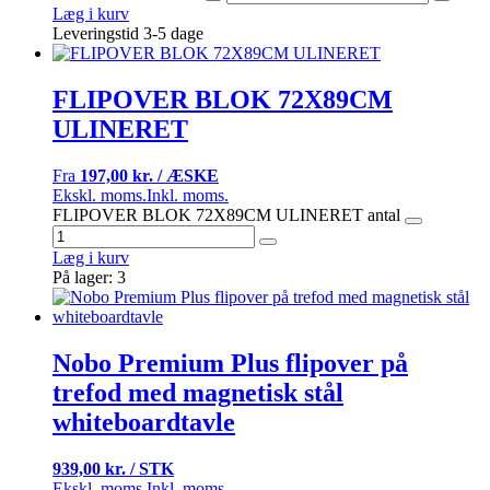
Læg i kurv
Leveringstid 3-5 dage
FLIPOVER BLOK 72X89CM
ULINERET
Fra
197,00 kr. / ÆSKE
Ekskl. moms.
Inkl. moms.
FLIPOVER BLOK 72X89CM ULINERET antal
Læg i kurv
På lager: 3
Nobo Premium Plus flipover på
trefod med magnetisk stål
whiteboardtavle
939,00 kr. / STK
Ekskl. moms.
Inkl. moms.