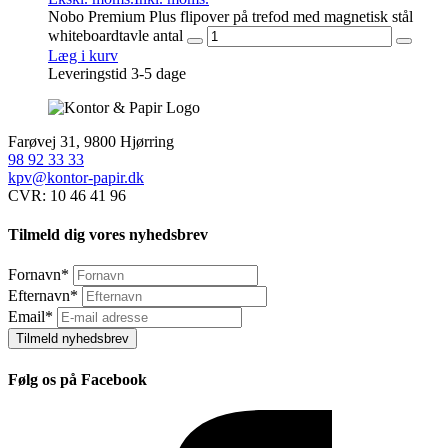
Nobo Premium Plus flipover på trefod med magnetisk stål
whiteboardtavle antal
Læg i kurv
Leveringstid 3-5 dage
Farøvej 31, 9800 Hjørring
98 92 33 33
kpv@kontor-papir.dk
CVR: 10 46 41 96
Tilmeld dig vores nyhedsbrev
Fornavn
*
Efternavn
*
Email
*
Tilmeld nyhedsbrev
Følg os på Facebook