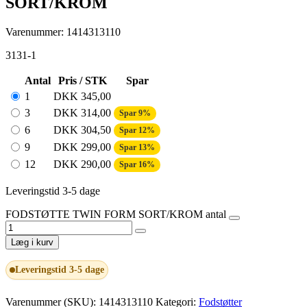
SORT/KROM
Varenummer: 1414313110
3131-1
Antal
Pris / STK
Spar
1
DKK
345,00
3
DKK
314,00
Spar 9%
6
DKK
304,50
Spar 12%
9
DKK
299,00
Spar 13%
12
DKK
290,00
Spar 16%
Leveringstid 3-5 dage
FODSTØTTE TWIN FORM SORT/KROM antal
Læg i kurv
Leveringstid 3-5 dage
Varenummer (SKU):
1414313110
Kategori:
Fodstøtter