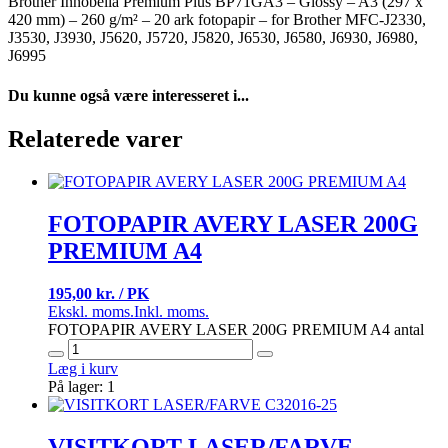
Brother Innobella Premium Plus BP71GA3 – Glossy – A3 (297 x
420 mm) – 260 g/m² – 20 ark fotopapir – for Brother MFC-J2330,
J3530, J3930, J5620, J5720, J5820, J6530, J6580, J6930, J6980,
J6995
Du kunne også være interesseret i...
Relaterede varer
FOTOPAPIR AVERY LASER 200G
PREMIUM A4
195,00 kr. / PK
Ekskl. moms.
Inkl. moms.
FOTOPAPIR AVERY LASER 200G PREMIUM A4 antal
Læg i kurv
På lager: 1
VISITKORT LASER/FARVE