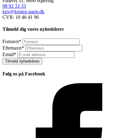
Farøvej 31, 9800 Hjørring
98 92 33 33
kpv@kontor-papir.dk
CVR: 10 46 41 96
Tilmeld dig vores nyhedsbrev
Fornavn
*
Efternavn
*
Email
*
Tilmeld nyhedsbrev
Følg os på Facebook