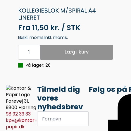
KOLLEGIEBLOK M/SPIRAL A4
LINERET
Fra
11,50 kr. / STK
Ekskl. moms.
Inkl. moms.
KOLLEGIEBLOK
M/SPIRAL
Læg i kurv
A4
LINERET
antal
På lager: 26
Tilmeld dig
Følg os på
vores
Farøvej 31,
nyhedsbrev
9800 Hjørring
Fornavn
98 92 33 33
*
kpv@kontor-
papir.dk