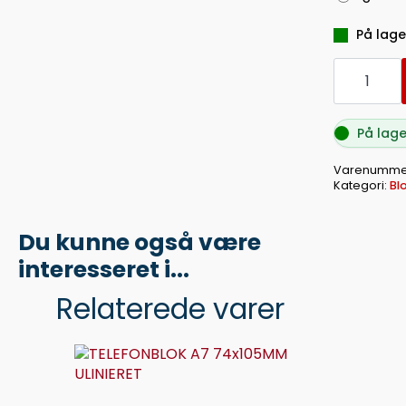
På lager
GRAFISK
ARBEJDSB
A4
KVADR
60
På lager
BL
antal
Varenummer
Kategori:
Bl
Du kunne også være
interesseret i...
Relaterede varer