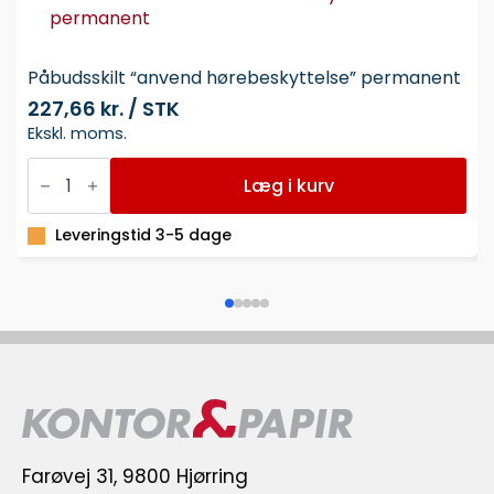
Påbudsskilt “anvend hørebeskyttelse” permanent
227,66 kr. / STK
Ekskl. moms.
Påbudsskilt
"anvend
Læg i kurv
hørebeskyttelse"
permanent
antal
Leveringstid 3-5 dage
Farøvej 31, 9800 Hjørring