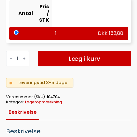
Pris
Antal
/
STK
1
DKK
152,88
Gulvmarkering
"fod"
Læg i kurv
aftagelig
antal
Leveringstid 3-5 dage
Varenummer (SKU):
104704
Kategori:
Lageropmærkning
Beskrivelse
Beskrivelse