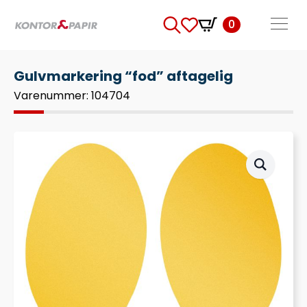
0
Search
for:
Gulvmarkering “fod” aftagelig
Varenummer: 104704