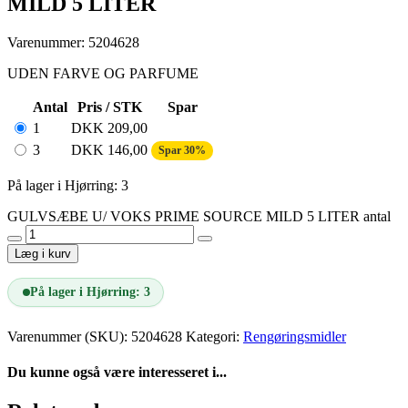
MILD 5 LITER
Varenummer: 5204628
UDEN FARVE OG PARFUME
Antal
Pris / STK
Spar
1
DKK
209,00
3
DKK
146,00
Spar 30%
På lager i Hjørring: 3
GULVSÆBE U/ VOKS PRIME SOURCE MILD 5 LITER antal
Læg i kurv
På lager i Hjørring: 3
Varenummer (SKU):
5204628
Kategori:
Rengøringsmidler
Du kunne også være interesseret i...