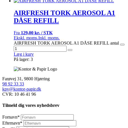
AIRFRESH TORK AEROSOL A1
DÅSE REFILL
Fra
129,00 kr. / STK
Ekskl. moms.
Inkl. moms.
AIRFRESH TORK AEROSOL A1 DÅSE REFILL antal
Læg i kurv
På lager: 3
Farøvej 31, 9800 Hjørring
98 92 33 33
kpv@kontor-papir.dk
CVR: 10 46 41 96
Tilmeld dig vores nyhedsbrev
Fornavn
*
Efternavn
*