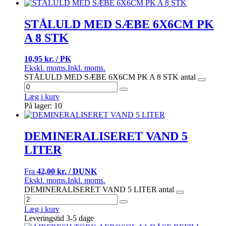
STÅLULD MED SÆBE 6X6CM PK
A 8 STK
10,95 kr. / PK
Ekskl. moms.
Inkl. moms.
STÅLULD MED SÆBE 6X6CM PK A 8 STK antal
Læg i kurv
På lager: 10
DEMINERALISERET VAND 5
LITER
Fra
42,00 kr. / DUNK
Ekskl. moms.
Inkl. moms.
DEMINERALISERET VAND 5 LITER antal
Læg i kurv
Leveringstid 3-5 dage