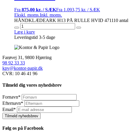
Fra
875,00 kr. / SÆK
Fra
1.093,75 kr. / SÆK
Ekskl. moms.
Inkl. moms.
HÅNDKLÆDEARK H13 PÅ RULLE HVID 471110 antal
Læg i kurv
Leveringstid 3-5 dage
Farøvej 31, 9800 Hjørring
98 92 33 33
kpv@kontor-papir.dk
CVR: 10 46 41 96
Tilmeld dig vores nyhedsbrev
Fornavn
*
Efternavn
*
Email
*
Tilmeld nyhedsbrev
Følg os på Facebook