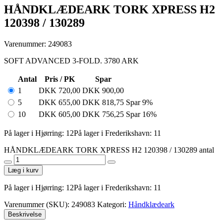
HÅNDKLÆDEARK TORK XPRESS H2
120398 / 130289
Varenummer: 249083
SOFT ADVANCED 3-FOLD. 3780 ARK
Antal
Pris / PK
Spar
1
DKK
720,00
DKK
900,00
5
DKK
655,00
DKK
818,75
Spar 9%
10
DKK
605,00
DKK
756,25
Spar 16%
På lager i Hjørring: 12
På lager i Frederikshavn: 11
HÅNDKLÆDEARK TORK XPRESS H2 120398 / 130289 antal
Læg i kurv
På lager i Hjørring: 12
På lager i Frederikshavn: 11
Varenummer (SKU):
249083
Kategori:
Håndklædeark
Beskrivelse