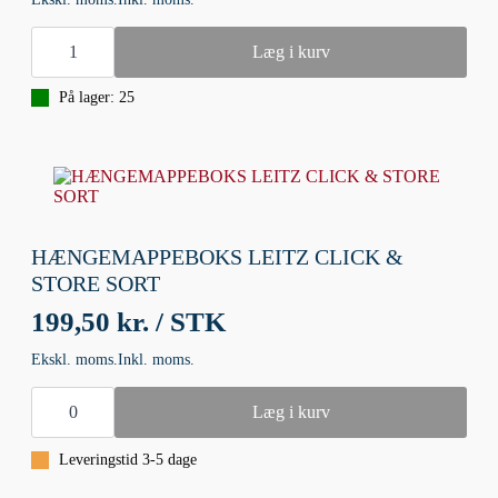
HÆNGEMAPPE
PENDAFLEX
Læg i kurv
STD
A4
På lager: 25
GUL
antal
HÆNGEMAPPEBOKS LEITZ CLICK &
STORE SORT
199,50 kr. / STK
Ekskl. moms.
Inkl. moms.
HÆNGEMAPPEBOKS
LEITZ
Læg i kurv
CLICK
&
Leveringstid 3-5 dage
STORE
SORT