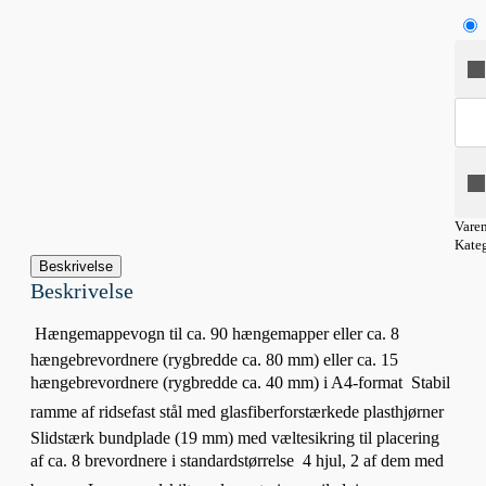
Hæn
syst
90
a4
antal
Vare
Kate
Beskrivelse
Beskrivelse
 Hængemappevogn til ca. 90 hængemapper eller ca. 8
hængebrevordnere (rygbredde ca. 80 mm) eller ca. 15
hængebrevordnere (rygbredde ca. 40 mm) i A4-format  Stabil
ramme af ridsefast stål med glasfiberforstærkede plasthjørner 
Slidstærk bundplade (19 mm) med væltesikring til placering
af ca. 8 brevordnere i standardstørrelse  4 hjul, 2 af dem med