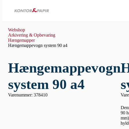
Webshop
Arkivering & Opbevaring
Hængemapper
Hængemappevogn system 90 a4
Hængemappevogn
H
system 90 a4
s
Varenummer: 378410
Var
Denn
90 h
mm) 
hyld