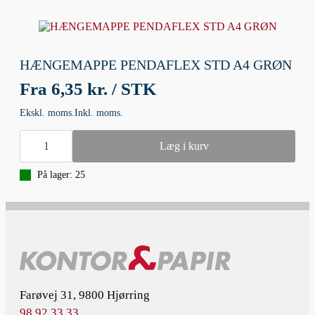
antal
HÆNGEMAPPE PENDAFLEX STD A4 GRØN
Fra
6,35 kr. / STK
Ekskl. moms.
Inkl. moms.
HÆNGEMAPPE
PENDAFLEX
Læg i kurv
STD
A4
På lager: 25
GRØN
antal
Farøvej 31, 9800 Hjørring
98 92 33 33