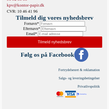
kpv@kontor-papir.dk
CVR: 10 46 41 96
Tilmeld dig vores nyhedsbrev
Fornavn
*
Efternavn
*
Email
*
Tilmeld nyhedsbrev
Følg os på Facebook
Fortrydelsesret & reklamation
Salgs- og leveringsbetingelser
Privatlivspolitik