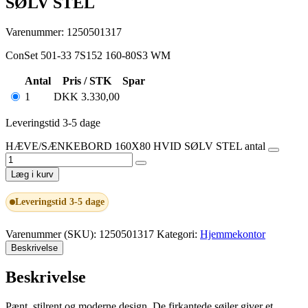
SØLV STEL
Varenummer: 1250501317
ConSet 501-33 7S152 160-80S3 WM
Antal
Pris / STK
Spar
1
DKK
3.330,00
Leveringstid 3-5 dage
HÆVE/SÆNKEBORD 160X80 HVID SØLV STEL antal
Læg i kurv
Leveringstid 3-5 dage
Varenummer (SKU):
1250501317
Kategori:
Hjemmekontor
Beskrivelse
Beskrivelse
Pænt, stilrent og moderne design. De firkantede søjler giver et