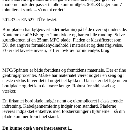
moderne look der passer til alle kontormiljøer.
501-33
tager kun 7
minutter at samle – så nemt er det!
501-33 er EN527 TÜV testet.
Bordpladen har bøgeoverflade(melamin) på både over og underside.
Kanterne er af ABS og er 2mm tykke og har en lille runding. Selve
grundkernen af en 25mm MFC plade. Pladen er klassificeret som
E0, det angiver formaldehydindhold i materialet og dets frigivelse.
E0 er det laveste niveau, E1 er lovkrav for indendørs brug.
MFC/Spåntræ er både fortidens og fremtidens materiale. Der er fine
genbrugsprocenter. Måske har materialet været noget i en seng og i
næste cyklus bliver det til noget i et køkken. Uanset er det lige nu en
bordplade og det kan det være længe. Robust for slid, stød og
væsker.
En firkantet bordplade indgår nemt og ukompliceret i eksisterende
indretning. Kabelgennemføring indgår som standard. Pladerne
leveres indpakket enkeltvis med forstærkninger i hjørnerne – så din
plade kommer frem i hel stand.
Du kunne også være interesseret i...