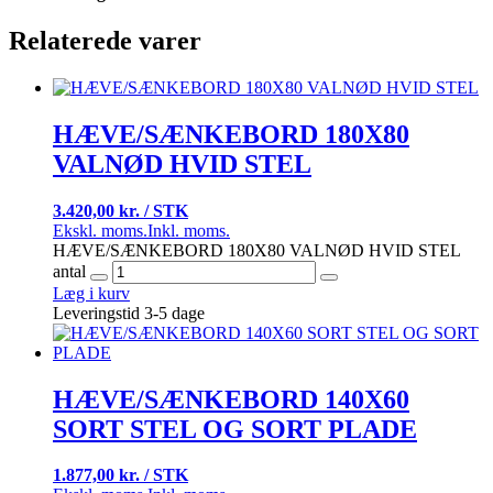
Relaterede varer
HÆVE/SÆNKEBORD 180X80
VALNØD HVID STEL
3.420,00 kr. / STK
Ekskl. moms.
Inkl. moms.
HÆVE/SÆNKEBORD 180X80 VALNØD HVID STEL
antal
Læg i kurv
Leveringstid 3-5 dage
HÆVE/SÆNKEBORD 140X60
SORT STEL OG SORT PLADE
1.877,00 kr. / STK