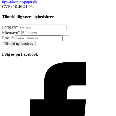
kpv@kontor-papir.dk
CVR: 10 46 41 96
Tilmeld dig vores nyhedsbrev
Fornavn
*
Efternavn
*
Email
*
Tilmeld nyhedsbrev
Følg os på Facebook