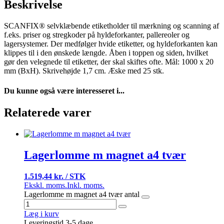
Beskrivelse
SCANFIX® selvklæbende etiketholder til mærkning og scanning af
f.eks. priser og stregkoder på hyldeforkanter, pallereoler og
lagersystemer. Der medfølger hvide etiketter, og hyldeforkanten kan
klippes til i den ønskede længde. Åben i toppen og siden, hvilket
gør den velegnede til etiketter, der skal skiftes ofte. Mål: 1000 x 20
mm (BxH). Skrivehøjde 1,7 cm. Æske med 25 stk.
Du kunne også være interesseret i...
Relaterede varer
Lagerlomme m magnet a4 tvær
1.519,44 kr. / STK
Ekskl. moms.
Inkl. moms.
Lagerlomme m magnet a4 tvær antal
Læg i kurv
Leveringstid 3-5 dage