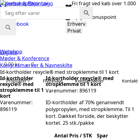
webshop@kontor-
Fri fragt ved køb over 1.000
papir.dk
kr.
98 92 33 33
Optjen bonuspoint
Facebook
Erhverv
Privat
Search
for:
Webshop
Log ind
Møder & Konference
0,00
kr.
0
Kongresmærker & Navneskilte
Id-kortholder rexycle® med stropklemme til 1 kort
Id-kortholder
Id-kortholder rexycle® med
Produkter
Flyttesalg
Kontormøbler
Kontakt 
rexycle® med
stropklemme til 1 kort
stropklemme til 1
Varenummer: 896119
kort
Varenummer:
ID-kortholder af 70% genanvendt
896119
polypropylen, med stropklemme. Til 1
kort. Dækket forside, der beskytter
kortet. 25 stk./pakke
Antal
Pris / STK
Spar