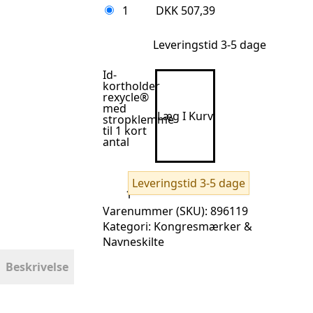
1
DKK
507,39
Leveringstid 3-5 dage
Id-
kortholder
rexycle®
med
Læg I Kurv
stropklemme
til 1 kort
antal
Leveringstid 3-5 dage
Varenummer (SKU):
896119
Kategori:
Kongresmærker &
Navneskilte
Beskrivelse