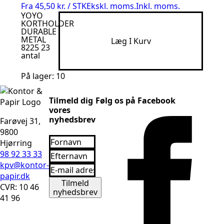
Fra
45,50 kr. / STK
Ekskl. moms.
Inkl. moms.
YOYO
KORTHOLDER
DURABLE
METAL
Læg I Kurv
8225 23
antal
På lager: 10
Tilmeld dig
Følg os på Facebook
vores
nyhedsbrev
Farøvej 31,
9800
Fornavn
Hjørring
*
Efternavn
98 92 33 33
*
kpv@kontor-
Email
*
papir.dk
Tilmeld
CVR: 10 46
nyhedsbrev
41 96