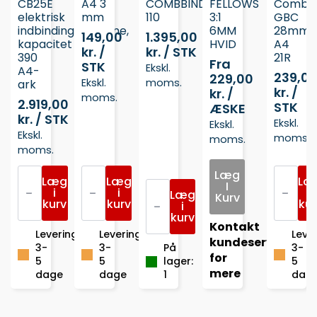
CB25E
A4 3
COMBBIND
FELLOWS
Combs
elektrisk
mm
110
3:1
GBC
indbindingsmaskine,
6MM
28mm
149,00
1.395,00
kapacitet
HVID
A4
kr. /
kr. / STK
390
21R
Fra
STK
Ekskl.
A4-
239,0
229,00
Ekskl.
moms.
ark
kr. /
kr. /
moms.
2.919,00
STK
ÆSKE
kr. / STK
Ekskl.
Ekskl.
Ekskl.
moms.
moms.
moms.
GBC
Klemryg
CombB
Læg
CombBind®
Læg
Leitz
Læg
indbind
Læ
INDBINDINGSMASKINE
I
CB25E
i
A4
i
Combs
i
GBC
Læg
Kurv
elektrisk
kurv
3
kurv
GBC
kur
COMBBIND
i
indbindingsmaskine,
mm
28mm
110
kurv
kapacitet
antal
Kontakt
A4
antal
Leveringstid
Leveringstid
Lever
390
21R
kundeservice
3-
3-
På
3-
A4-
antal
for
ark
5
5
lager:
5
antal
mere
dage
dage
1
dag