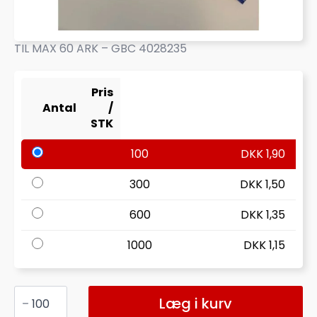
TIL MAX 60 ARK – GBC 4028235
Pris
Antal
/
STK
100
DKK
1,90
300
DKK
1,50
600
DKK
1,35
1000
DKK
1,15
INDBINDING
PLAST
Læg i kurv
RYGGE