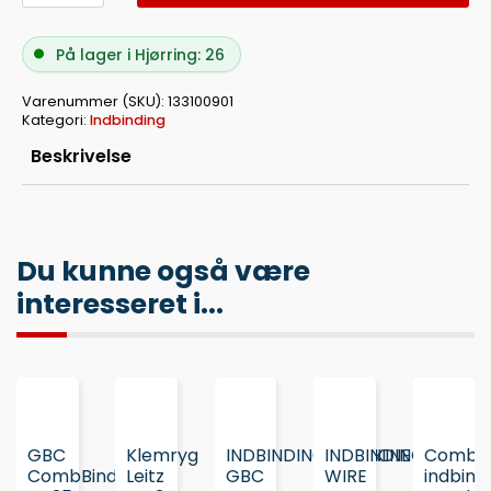
10MM
BLÅ
antal
På lager i Hjørring: 26
Varenummer (SKU):
133100901
Kategori:
Indbinding
Beskrivelse
Du kunne også være
interesseret i...
GBC
Klemryg
INDBINDINGSMASKINE
INDBINDING
CombBi
CombBind®
Leitz
GBC
WIRE
indbind