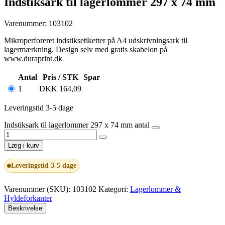
Indstiksark til lagerlommer 297 x 74 mm
Varenummer: 103102
Mikroperforeret indstiksetiketter på A4 udskrivningsark til
lagermærkning. Design selv med gratis skabelon på
www.duraprint.dk
Antal
Pris / STK
Spar
1
DKK
164,09
Leveringstid 3-5 dage
Indstiksark til lagerlommer 297 x 74 mm antal
Læg i kurv
Leveringstid 3-5 dage
Varenummer (SKU):
103102
Kategori:
Lagerlommer &
Hyldeforkanter
Beskrivelse