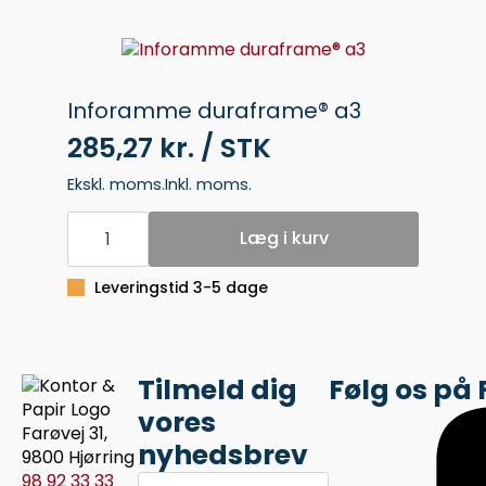
Inforamme duraframe® a3
285,27 kr. / STK
Ekskl. moms.
Inkl. moms.
Inforamme
duraframe®
Læg i kurv
a3
antal
Leveringstid 3-5 dage
Tilmeld dig
Følg os på
vores
Farøvej 31,
nyhedsbrev
9800 Hjørring
Fornavn
98 92 33 33