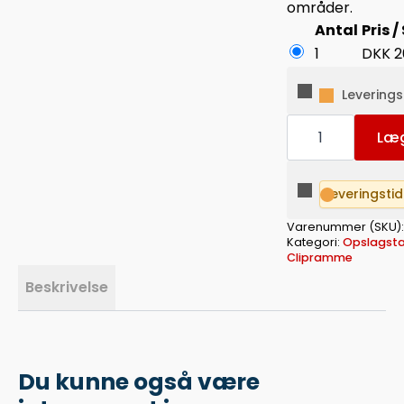
områder.
Antal
Pris /
1
DKK
2
Leverings
Inforamme
duraframe®
Læg
magnetic
plus
a4
antal
Leveringsti
Varenummer (SKU)
Kategori:
Opslagstav
Clipramme
Beskrivelse
Du kunne også være