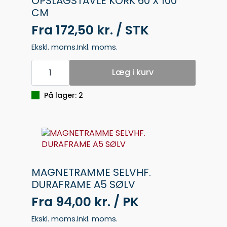
OPSLAGSTAVLE KORK 60 X 100
CM
Fra
172,50 kr. / STK
Ekskl. moms.
Inkl. moms.
OPSLAGSTAVLE
KORK
Læg i kurv
60
X
100
På lager: 2
CM
antal
MAGNETRAMME SELVHF.
DURAFRAME A5 SØLV
Fra
94,00 kr. / PK
Ekskl. moms.
Inkl. moms.