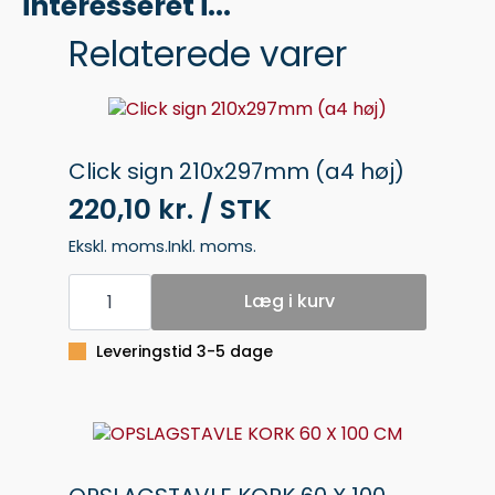
interesseret i...
Relaterede varer
Click sign 210x297mm (a4 høj)
220,10 kr. / STK
Ekskl. moms.
Inkl. moms.
Click
sign
Læg i kurv
210x297mm
(a4
høj)
Leveringstid 3-5 dage
antal