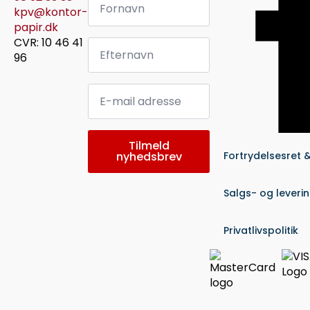
*
kpv@kontor-
papir.dk
Efternavn
CVR: 10 46 41
*
96
Email
*
Tilmeld
nyhedsbrev
Fortrydelsesret 
Salgs- og leveri
Privatlivspolitik