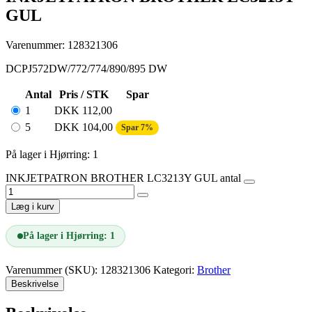
GUL
Varenummer: 128321306
DCPJ572DW/772/774/890/895 DW
Antal
Pris / STK
Spar
1
DKK
112,00
5
DKK
104,00
Spar 7%
På lager i Hjørring: 1
INKJETPATRON BROTHER LC3213Y GUL antal
Læg i kurv
På lager i Hjørring: 1
Varenummer (SKU):
128321306
Kategori:
Brother
Beskrivelse