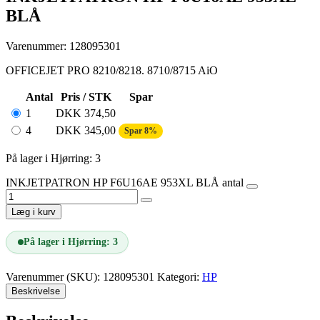
BLÅ
Varenummer: 128095301
OFFICEJET PRO 8210/8218. 8710/8715 AiO
Antal
Pris / STK
Spar
1
DKK
374,50
4
DKK
345,00
Spar 8%
På lager i Hjørring: 3
INKJETPATRON HP F6U16AE 953XL BLÅ antal
Læg i kurv
På lager i Hjørring: 3
Varenummer (SKU):
128095301
Kategori:
HP
Beskrivelse