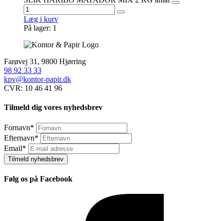
Læg i kurv
På lager: 1
Farøvej 31, 9800 Hjørring
98 92 33 33
kpv@kontor-papir.dk
CVR: 10 46 41 96
Tilmeld dig vores nyhedsbrev
Fornavn
*
Efternavn
*
Email
*
Tilmeld nyhedsbrev
Følg os på Facebook