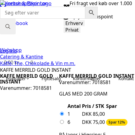
webshop@kontor-
Fri fragt ved køb over 1.000
papir.dk
kr.
98 92 33 33
Optjen bonuspoint
Facebook
Erhverv
Privat
Search
for:
Webshop
Log ind
Catering & Kantine
0,00
kr.
0
Kaffe, The, Chokolade & Vin m.m.
KAFFE MERRILD GOLD INSTANT
KAFFE MERRILD GOLD
KAFFE MERRILD GOLD INSTANT
Produkter
Flyttesalg
Kontormøbler
Kontakt 
INSTANT
Varenummer: 7018581
Varenummer: 7018581
GLAS MED 200 GRAM
Antal
Pris / STK
Spar
1
DKK
85,00
6
DKK
75,00
Spar 12%
På lager i Hjørring: 5