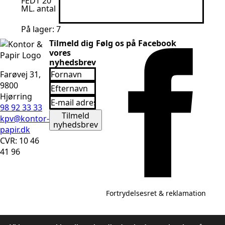
FEDT 20
ML. antal
På lager: 7
Tilmeld dig
Følg os på Facebook
vores
nyhedsbrev
Fornavn
Farøvej 31,
*
Efternavn
9800
*
Hjørring
Email
*
98 92 33 33
Tilmeld
kpv@kontor-
nyhedsbrev
papir.dk
CVR: 10 46
41 96
Fortrydelsesret & reklamation
Salgs- og leveringsbetingelser