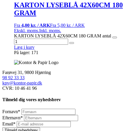
KARTON LYSEBLÅ 42X60CM 180
GRAM
Fra
4,00 kr. / ARK
Fra
5,00 kr. / ARK
Ekskl. moms.
Inkl. moms.
KARTON LYSEBLÅ 42X60CM 180 GRAM antal
Læg i kurv
På lager: 171
Farøvej 31, 9800 Hjørring
98 92 33 33
kpv@kontor-papir.dk
CVR: 10 46 41 96
Tilmeld dig vores nyhedsbrev
Fornavn
*
Efternavn
*
Email
*
Tilmeld nyhedsbrev