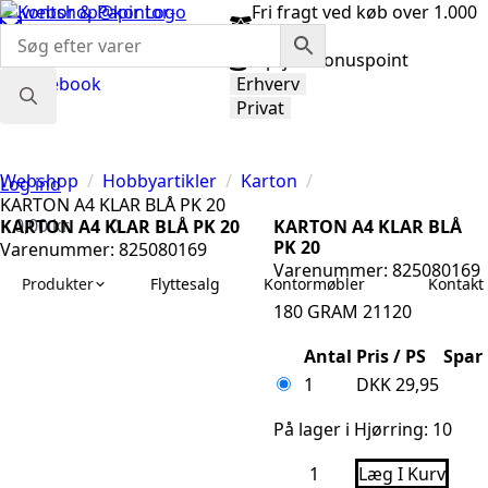
webshop@kontor-
Fri fragt ved køb over 1.000
papir.dk
kr.
98 92 33 33
Optjen bonuspoint
Facebook
Erhverv
Privat
Search
for:
Webshop
Hobbyartikler
Karton
Log ind
KARTON A4 KLAR BLÅ PK 20
0,00
kr.
0
KARTON A4 KLAR BLÅ PK 20
KARTON A4 KLAR BLÅ
PK 20
Varenummer: 825080169
Varenummer: 825080169
Produkter
Flyttesalg
Kontormøbler
Kontakt 
180 GRAM 21120
Antal
Pris / PS
Spar
1
DKK
29,95
På lager i Hjørring: 10
KARTON
Læg I Kurv
A4