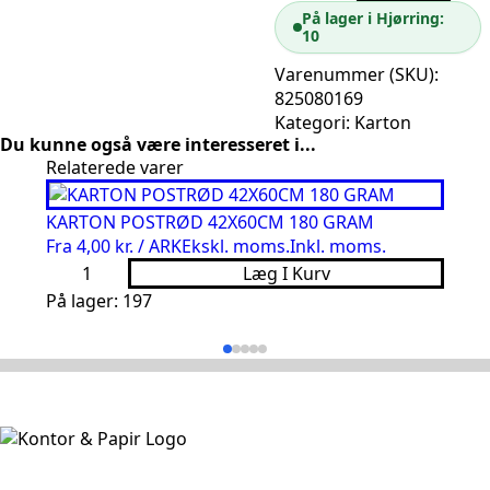
KLAR
På lager i Hjørring:
BLÅ
10
PK
20
Varenummer (SKU):
antal
825080169
Kategori:
Karton
Du kunne også være interesseret i...
Relaterede varer
KARTON POSTRØD 42X60CM 180 GRAM
K
Fra
4,00 kr. / ARK
Ekskl. moms.
Inkl. moms.
F
KARTON
K
Læg I Kurv
POSTRØD
A
42X60CM
På lager: 197
R
L
180
1
GRAM
G
antal
1
S
a