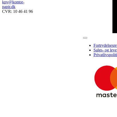
kpv@kontor-
papir.dk
CVR: 10 46 41 96
Fortrydelsesr
Salgs- og leve
Privatlivspolit