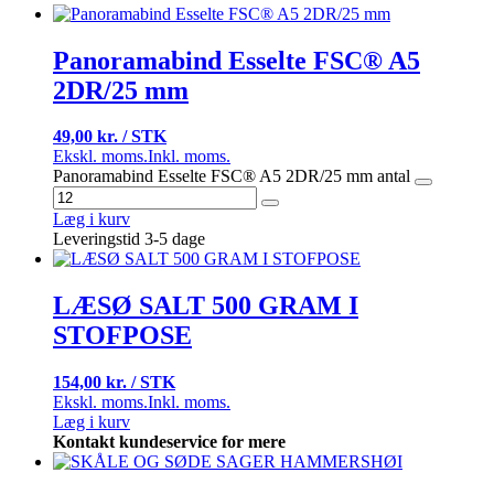
Panoramabind Esselte FSC® A5
2DR/25 mm
49,00 kr. / STK
Ekskl. moms.
Inkl. moms.
Panoramabind Esselte FSC® A5 2DR/25 mm antal
Læg i kurv
Leveringstid 3-5 dage
LÆSØ SALT 500 GRAM I
STOFPOSE
154,00 kr. / STK
Ekskl. moms.
Inkl. moms.
Læg i kurv
Kontakt kundeservice for mere