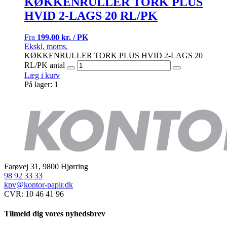
KØKKENRULLER TORK PLUS
HVID 2-LAGS 20 RL/PK
Fra
199,00 kr. / PK
Ekskl. moms.
KØKKENRULLER TORK PLUS HVID 2-LAGS 20
RL/PK antal
Læg i kurv
På lager: 1
Farøvej 31, 9800 Hjørring
98 92 33 33
kpv@kontor-papir.dk
CVR: 10 46 41 96
Tilmeld dig vores nyhedsbrev