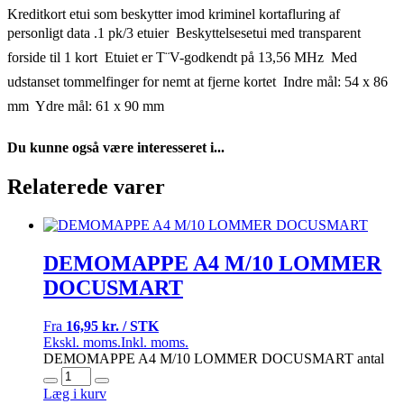
Kreditkort etui som beskytter imod kriminel kortafluring af
personligt data .1 pk/3 etuier  Beskyttelsesetui med transparent
forside til 1 kort  Etuiet er T¨V-godkendt på 13,56 MHz  Med
udstanset tommelfinger for nemt at fjerne kortet  Indre mål: 54 x 86
mm  Ydre mål: 61 x 90 mm
Du kunne også være interesseret i...
Relaterede varer
DEMOMAPPE A4 M/10 LOMMER
DOCUSMART
Fra
16,95 kr. / STK
Ekskl. moms.
Inkl. moms.
DEMOMAPPE A4 M/10 LOMMER DOCUSMART antal
Læg i kurv