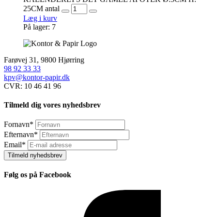
25CM antal
Læg i kurv
På lager: 7
Farøvej 31, 9800 Hjørring
98 92 33 33
kpv@kontor-papir.dk
CVR: 10 46 41 96
Tilmeld dig vores nyhedsbrev
Fornavn
*
Efternavn
*
Email
*
Tilmeld nyhedsbrev
Følg os på Facebook