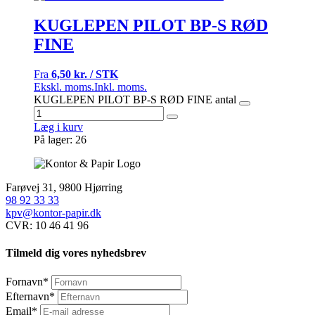
KUGLEPEN PILOT BP-S RØD
FINE
Fra
6,50 kr. / STK
Ekskl. moms.
Inkl. moms.
KUGLEPEN PILOT BP-S RØD FINE antal
Læg i kurv
På lager: 26
Farøvej 31, 9800 Hjørring
98 92 33 33
kpv@kontor-papir.dk
CVR: 10 46 41 96
Tilmeld dig vores nyhedsbrev
Fornavn
*
Efternavn
*
Email
*