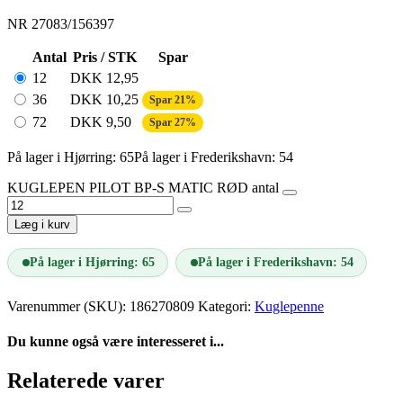
NR 27083/156397
Antal
Pris / STK
Spar
12
DKK
12,95
36
DKK
10,25
Spar 21%
72
DKK
9,50
Spar 27%
På lager i Hjørring: 65
På lager i Frederikshavn: 54
KUGLEPEN PILOT BP-S MATIC RØD antal
Læg i kurv
På lager i Hjørring: 65
På lager i Frederikshavn: 54
Varenummer (SKU):
186270809
Kategori:
Kuglepenne
Du kunne også være interesseret i...
Relaterede varer