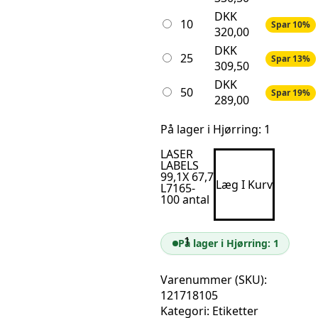
DKK
10
Spar 10%
320,00
DKK
25
Spar 13%
309,50
DKK
50
Spar 19%
289,00
På lager i Hjørring: 1
LASER
LABELS
99,1X 67,7
Læg I Kurv
L7165-
100 antal
På lager i Hjørring: 1
Varenummer (SKU):
121718105
Kategori:
Etiketter