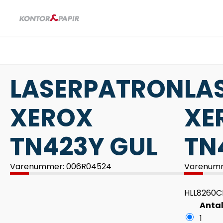
LASERPATRON
LA
XEROX
XE
TN423Y GUL
TN
Varenummer: 006R04524
Varenumm
HLL8260
Anta
1