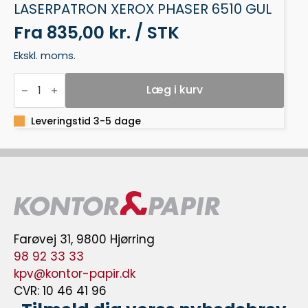
LASERPATRON XEROX PHASER 6510 GUL
Fra
835,00 kr. / STK
Ekskl. moms.
LASERPATRON
XEROX
Læg i kurv
PHASER
6510
GUL
Leveringstid 3-5 dage
antal
Farøvej 31, 9800 Hjørring
98 92 33 33
kpv@kontor-papir.dk
CVR: 10 46 41 96