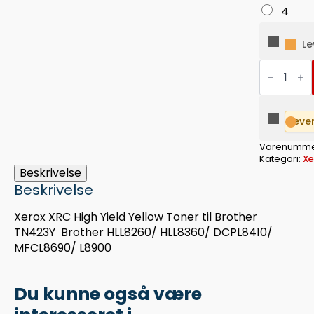
4
Le
LASERPA
XEROX
TN423Y
GUL
antal
Leve
Varenumme
Kategori:
Xe
Beskrivelse
Beskrivelse
Xerox XRC High Yield Yellow Toner til Brother
TN423Y Brother HLL8260/ HLL8360/ DCPL8410/
MFCL8690/ L8900
Du kunne også være