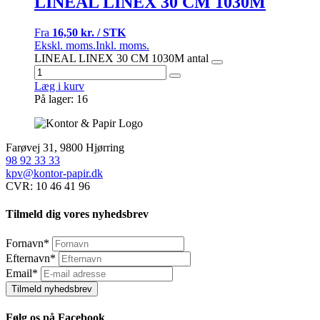
LINEAL LINEX 30 CM 1030M
Fra
16,50 kr. / STK
Ekskl. moms.
Inkl. moms.
LINEAL LINEX 30 CM 1030M antal
Læg i kurv
På lager: 16
Farøvej 31, 9800 Hjørring
98 92 33 33
kpv@kontor-papir.dk
CVR: 10 46 41 96
Tilmeld dig vores nyhedsbrev
Fornavn
*
Efternavn
*
Email
*
Tilmeld nyhedsbrev
Følg os på Facebook