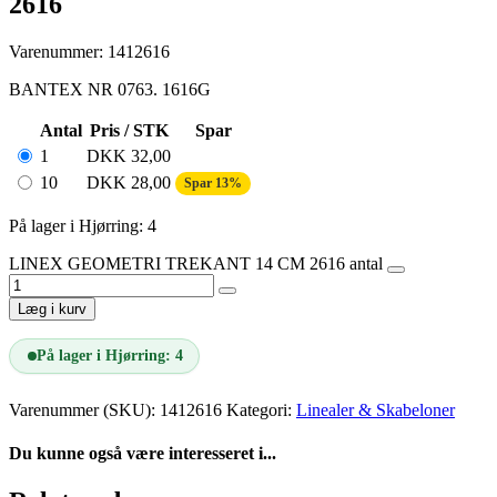
2616
Varenummer: 1412616
BANTEX NR 0763. 1616G
Antal
Pris / STK
Spar
1
DKK
32,00
10
DKK
28,00
Spar 13%
På lager i Hjørring: 4
LINEX GEOMETRI TREKANT 14 CM 2616 antal
Læg i kurv
På lager i Hjørring: 4
Varenummer (SKU):
1412616
Kategori:
Linealer & Skabeloner
Du kunne også være interesseret i...