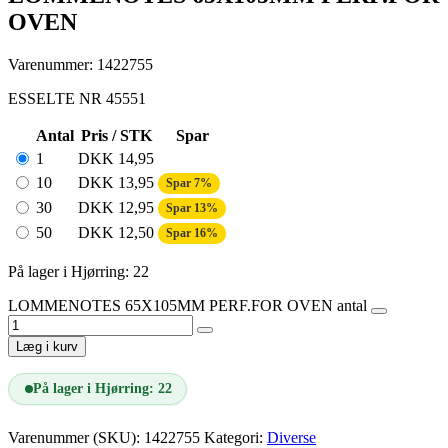
OVEN
Varenummer: 1422755
ESSELTE NR 45551
Antal
Pris / STK
Spar
1
DKK
14,95
10
DKK
13,95
Spar 7%
30
DKK
12,95
Spar 13%
50
DKK
12,50
Spar 16%
På lager i Hjørring: 22
LOMMENOTES 65X105MM PERF.FOR OVEN antal
Læg i kurv
På lager i Hjørring: 22
Varenummer (SKU):
1422755
Kategori:
Diverse