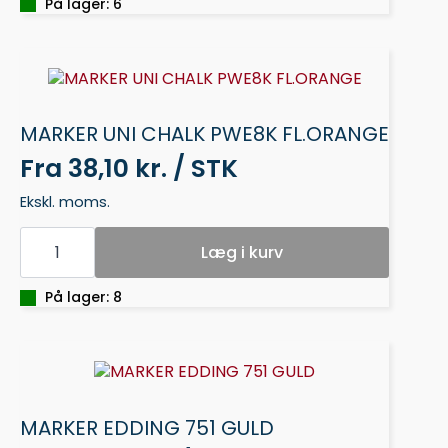
FL.GUL
På lager: 6
antal
MARKER UNI CHALK PWE8K FL.ORANGE
Fra
38,10 kr. / STK
Ekskl. moms.
MARKER
UNI
Læg i kurv
CHALK
PWE8K
FL.ORANGE
På lager: 8
antal
MARKER EDDING 751 GULD