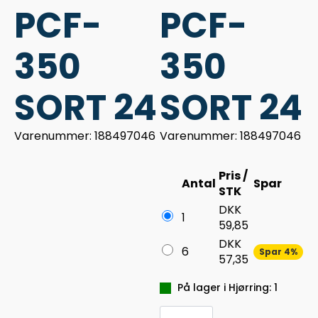
PCF-
PCF-
350
350
SORT 24
SORT 24
Varenummer: 188497046
Varenummer: 188497046
Pris /
Antal
Spar
STK
DKK
1
59,85
DKK
6
Spar 4%
57,35
På lager i Hjørring: 1
MARKER