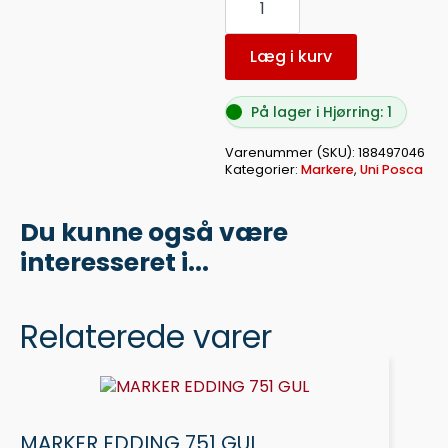
UNI
POSCA
BRUSH
PCF-
Læg i kurv
350
SORT
24
På lager i Hjørring: 1
antal
Varenummer (SKU):
188497046
Kategorier:
Markere
,
Uni Posca
Du kunne også være
interesseret i...
Relaterede varer
MARKER EDDING 751 GUL